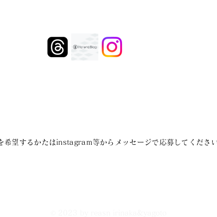
希望するかたはinstagram等からメッセージで応募してくださ
© 2023 by reasn irinaka&yagoto