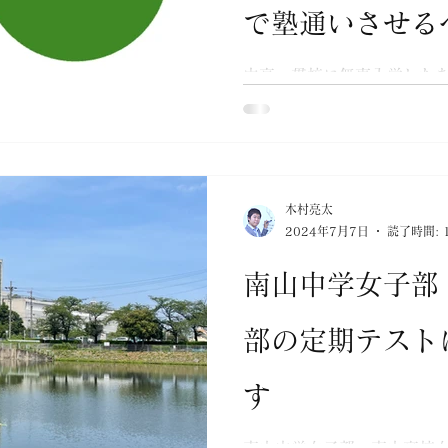
で塾通いさせる
中高一貫校に無事入学した
どのタイミングで使うかは
り、一度悩み出すとなかな
す。 中学受験となればおよ
浜学園など集団塾に通い始
とがある程度セオリーのよう.
木村亮太
2024年7月7日
読了時間: 
南山中学女子部
部の定期テスト
す
南山中学女子部・南山高校