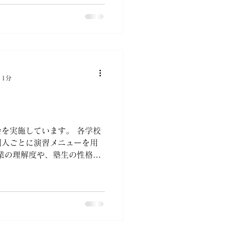
門塾 reasnは南女校門から
です。2023年に開校し、南
など私立中高一貫校から多く
（在籍生一貫校比率
 1分
を実施しています。 各学校
個人ごとに演習メニューを用
業の理解度や、塾生の性格
プか、家では全くできないタ
に計画していきます。...