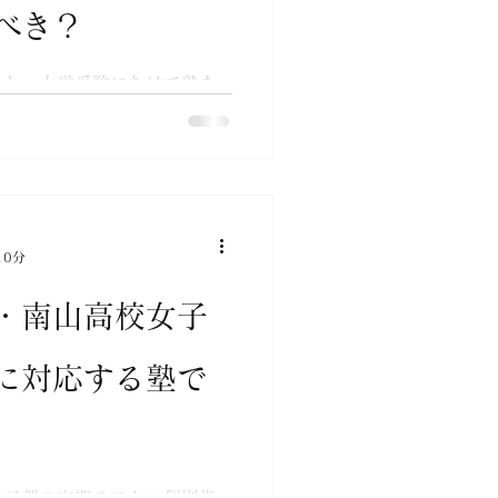
べき？
あと、大学受験にむけて塾を
ご家庭によって考えが異な
か答えが出しにくい問題で
そ小学校4年生から日能研や
めて、塾の指導方針に従うこ
..
10分
・南山高校女子
に対応する塾で
女子部の定期テストに個別指