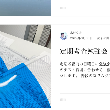
導で対応します。 大学受験専
徒歩4分にある個別指導の塾
山女子・愛知淑徳・名古屋
通塾していただいています
100%）。...
木村亮太
2024年6月30日
読了時間:
定期考査勉強会
定期考査前の日曜日に勉強会
のテスト範囲に合わせて、
意します。 普段の塾での授
（コツコツ暗記できるタイ
イプかなど）を考慮して丁寧